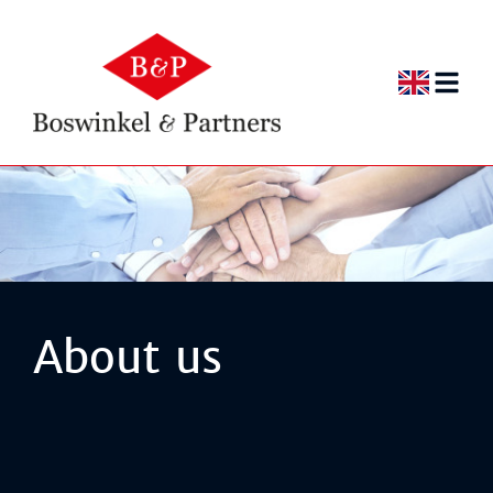
EN
NL
EN
About us