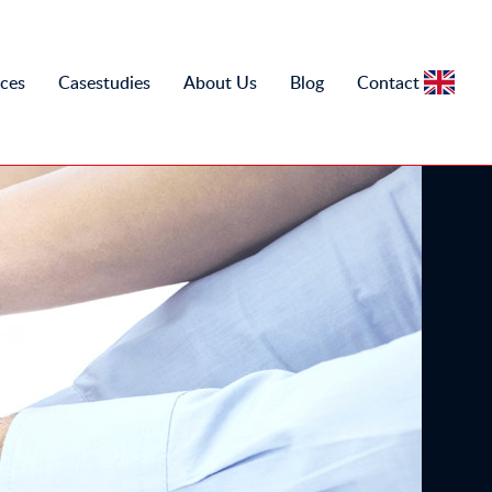
ices
Casestudies
About Us
Blog
Contact
EN
NL
EN