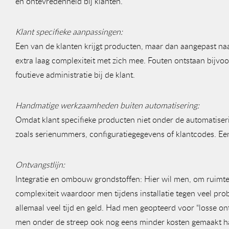
en ontevredenheid bij klanten.
Klant specifieke aanpassingen:
Een van de klanten krijgt producten, maar dan aangepast n
extra laag complexiteit met zich mee. Fouten ontstaan bijv
foutieve administratie bij de klant.
Handmatige werkzaamheden buiten automatisering:
Omdat klant specifieke producten niet onder de automatiser
zoals serienummers, configuratiegegevens of klantcodes. Een k
Ontvangstlijn:
Integratie en ombouw grondstoffen: Hier wil men, om ruimte 
complexiteit waardoor men tijdens installatie tegen veel pro
allemaal veel tijd en geld. Had men geopteerd voor “losse o
men onder de streep ook nog eens minder kosten gemaakt h