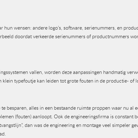
aar hun wensen: andere logo’s, software, serienummers, en prod
oorbeeld doordat verkeerde serienummers of productnummers worde
ingssystemen vallen, worden deze aanpassingen handmatig verwerk
lein typefoutje kan leiden tot grote fouten in de productie- of lo
te besparen, alles in een bestaande ruimte proppen waar nu al ee
blemen (fouten) aanloopt. Ook de engineeringsfirma is constant b
ntvangstlijn”, dan was de engineering en montage veel simpeler g
ad.