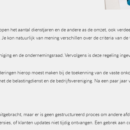
appen het aantal dienstjaren en de andere as de omzet, ook verd
 Je kon natuurlijk van mening verschillen over de criteria van de
eniging en de ondernemingsraad. Vervolgens is deze regeling inge
nderingen hierop moest maken bij de toekenning van de vaste on
k met de belastingdienst en de bedrijfsvereniging. Na een paar ja
tgebracht, maar er is geen gestructureerd proces om andere afde
versies, of klanten updates niet tijdig ontvangen. Een gebrek aa