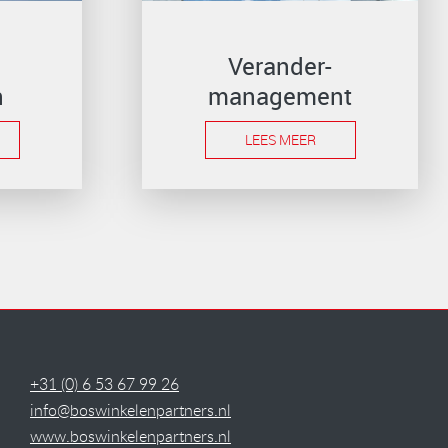
Verander-
n
management
LEES MEER
+31 (0) 6 53 67 99 26
info@boswinkelenpartners.nl
www.boswinkelenpartners.nl