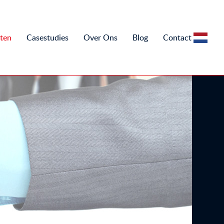
ten
Casestudies
Over Ons
Blog
Contact
NL
NL
EN