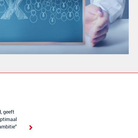
Door de oprechte betrokkenheid en kalme benader
, geeft
afstuderen een leerzame reis in plaats van een 
optimaal
begeleiding gaf het gevoel van samenwerken 
ambitie"
Henk ziet niet alleen het proces, maar vooral de per
verschil.