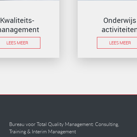
Kwaliteits-
Onderwijs
anagement
activiteite
LEES MEER
LEES MEER
Bureau voor Total Quality Management: Consulting,
Training & Interim Management